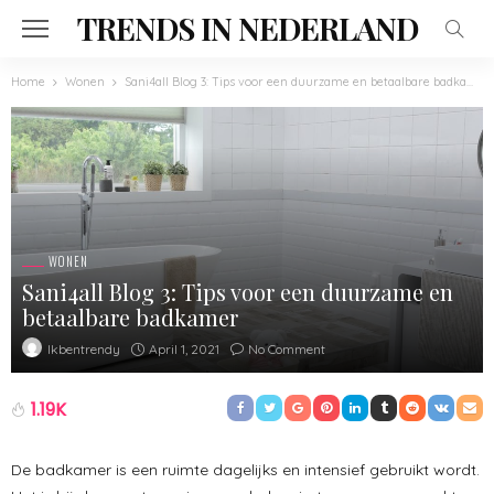
TRENDS IN NEDERLAND
Home
Wonen
Sani4all Blog 3: Tips voor een duurzame en betaalbare badkamer
WONEN
Sani4all Blog 3: Tips voor een duurzame en
betaalbare badkamer
April 1, 2021
No Comment
Ikbentrendy
1.19K
De badkamer is een ruimte dagelijks en intensief gebruikt wordt.