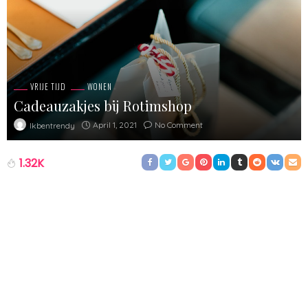
VRIJE TIJD
WONEN
Cadeauzakjes bij Rotimshop
April 1, 2021
No Comment
Ikbentrendy
1.32K
Cadeauzakjes zijn perfect om handig en snel kleine artikeltjes in
te verpakken en mee te geven zoals cadeaukaarten, bijoux en
accessoires. In drukke tijden, denk bijvoorbeeld eens aan de
feestdagen in december, zit je niet te wachten op geklungel met
cadeaupapier en plakband. Zeker niet als er een hele rij
wachtende ongeduldige klanten voor de kassa staat. Gewoon
simpel het artikel in het zakje, dichtplakken met een leuke sticker