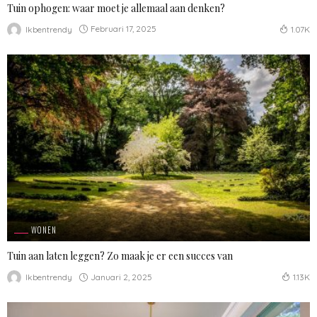
Tuin ophogen: waar moet je allemaal aan denken?
Februari 17, 2025
Ikbentrendy
1.07K
WONEN
Tuin aan laten leggen? Zo maak je er een succes van
Januari 2, 2025
Ikbentrendy
1.13K