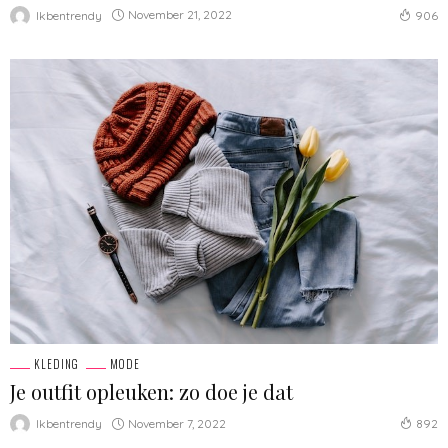
November 21, 2022
Ikbentrendy
906
KLEDING
MODE
Je outfit opleuken: zo doe je dat
November 7, 2022
Ikbentrendy
892