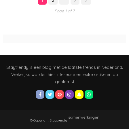
1
2
…
7
Page 1 of 7
Staytrendy is een blog met de laatste trends in Nederland.
Wekelijks worden hier interesse en leuke artikelen op
geplaatst
samenwerkingen
© Copyright Staytrendy