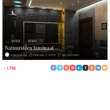
TRENDS
WONEN
Natuursteen laminaat
Februari 2, 2020
No Comment
Ikbentrendy
1.79K
Met natuursteen laminaat creëer je een stoere of een luxe
interieur. Ben je op zoek naar goedkope natuursteen tegels?
Verdiep je dan eens in natuursteen laminaat. Laminaat is erg
licht en toch stevig en slijtvast. Gemakkelijk zelf te leggen en het
scheelt je ontzettend in de portemonnee! Ben je op zoek naar