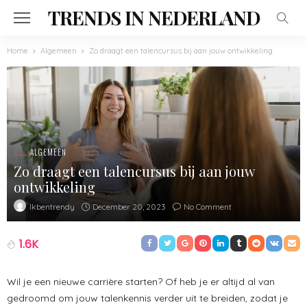
TRENDS IN NEDERLAND
Home
Algemeen
Zo draagt een talencursus bij aan jouw ontwikkeling
ALGEMEEN
Zo draagt een talencursus bij aan jouw
ontwikkeling
December 20, 2023
No Comment
Ikbentrendy
1.6K
Wil je een nieuwe carrière starten? Of heb je er altijd al van
gedroomd om jouw talenkennis verder uit te breiden, zodat je