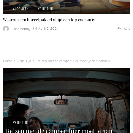
ALGEMEEN
VRIJE TIJD
Waarom een borrelpakket altijd een top cadeau is!
April 2, 2024
Ikbentrendy
1.57K
Home
Vrije Tijd
Reizen met de camper: hier moet je aan denken
VRIJE TIJD
Reizen met de camper: hier moet je aan