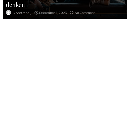
denken
December 1, 2023
No Comment
Ikbentrendy
1.13K
Is het altijd al jouw ultieme droom geweest om enorme rust op
vakantie te ervaren? Om helemaal niets te hoeven en constant
nieuwe plekjes te ervaren? Of misschien zelfs wel je woning op
te geven en enkel nog te reizen door Europa? Er zijn meer
mensen dan je denkt met diezelfde droom. Maar misschien is
het slim om eerst klein te beginnen en de eerste trip met de
camper in te plannen. Maar waar moet je dan aan denken?
Zelf een camper bouwen
Je kunt het nog groter aanpakken door zelf een camper te
bouwen. Dit lijkt misschien heel lastig, maar er zijn online tal van
stappenplannen en tips te vinden. Er zijn genoeg