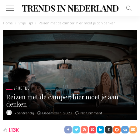
TRENDS IN NEDERLAND
Home
Vrije Tijd
Reizen met de camper: hier moet je aan denken
VRIJE TIJD
Reizen met de camper: hier moet je aan
denken
December 1, 2023
No Comment
Ikbentrendy
1.13K