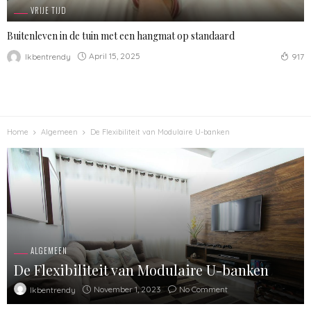
VRIJE TIJD
Buitenleven in de tuin met een hangmat op standaard
April 15, 2025
Ikbentrendy
917
Home
Algemeen
De Flexibiliteit van Modulaire U-banken
ALGEMEEN
De Flexibiliteit van Modulaire U-banken
November 1, 2023
No Comment
Ikbentrendy