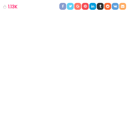
1.13K
Stel je voor: een bank die zich moeiteloos aanpast aan jouw
leven, jouw stijl en jouw behoeften. Dat is precies wat modulaire
U-banken te bieden hebben. In deze blog gaan we dieper in op
de voordelen van modulaire U-banken en hoe je ze kunt
aanpassen naargelang je interieur en behoeften veranderen.
Voordelen van Modulaire U-
banken
Modulaire U-banken brengen talloze voordelen met zich mee. Ze
zijn niet alleen ongelooflijk comfortabel, maar ook
buitengewoon veelzijdig. Laten we eens kijken naar enkele van
de redenen waarom deze banken zo populair zijn bij vrouwen
van alle leeftijden in Nederland.
Aanpassen van je Modulaire U-