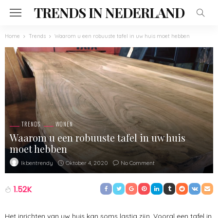
TRENDS IN NEDERLAND
Home
Trends
Waarom u een robuuste tafel in uw huis moet hebben
TRENDS
WONEN
Waarom u een robuuste tafel in uw huis
moet hebben
Oktober 4, 2020
No Comment
Ikbentrendy
1.52K
Het inrichten van uw huis kan soms lastig zijn. Vooral een tafel in