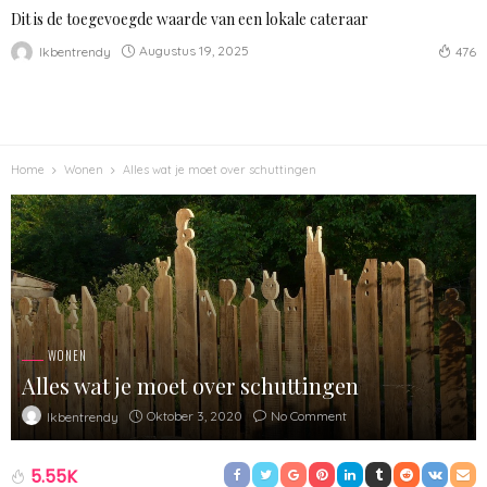
Dit is de toegevoegde waarde van een lokale cateraar
Augustus 19, 2025
Ikbentrendy
476
Home
Wonen
Alles wat je moet over schuttingen
WONEN
Alles wat je moet over schuttingen
Oktober 3, 2020
No Comment
Ikbentrendy
5.55K