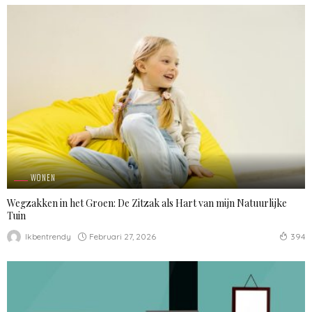
WONEN
Wegzakken in het Groen: De Zitzak als Hart van mijn Natuurlijke
Tuin
Februari 27, 2026
Ikbentrendy
394