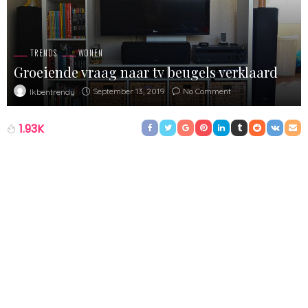
TRENDS
WONEN
Groeiende vraag naar tv beugels verklaard
September 13, 2019
No Comment
Ikbentrendy
1.93K
Steeds meer mensen ruilen hun oude vertrouwde tv meubel in
voor een tv beugel. Hierbij zetten ze hun geliefde beeldbuis niet
meer alleen op een mooie troon, maar maken ze er een waar
schilderij van. Maar waardoor is die groeiende vraag naar tv
beugels eigenlijk ontstaan? Wat zijn de voordelen van deze
beugels? En belangrijker nog: wat is de toegevoegde waarde
hiervan ten op zichte van een tv meubel?
Een
tv beugel plafond
, draaibaar, kantelbaar, wendbaar, noem