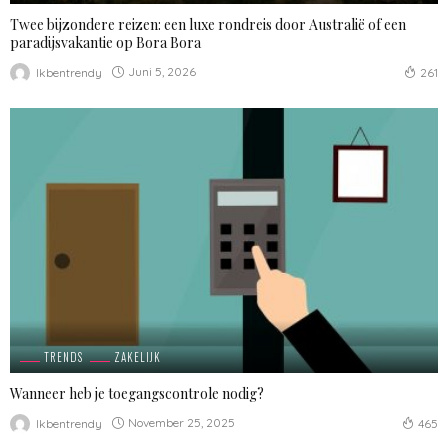
Twee bijzondere reizen: een luxe rondreis door Australië of een
paradijsvakantie op Bora Bora
Juni 5, 2026
Ikbentrendy
261
TRENDS
ZAKELIJK
Wanneer heb je toegangscontrole nodig?
November 25, 2025
Ikbentrendy
465