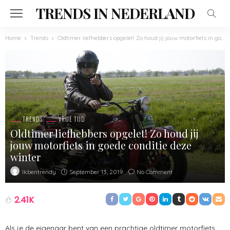
TRENDS IN NEDERLAND
Home
Trends
Oldtimer liefhebbers opgelet! Zo houd jij jouw motorfiets in goede conditie deze winter
TRENDS
VRIJE TIJD
Oldtimer liefhebbers opgelet! Zo houd jij
jouw motorfiets in goede conditie deze
winter
September 13, 2019
No Comment
Ikbentrendy
2.41K
Als je de eigenaar bent van een prachtige oldtimer motorfiets,