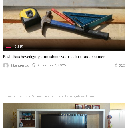
TRENDS
Bestelbus beveiliging: onmisbaar voor iedere ondernemer
September 3, 2025
Ikbentrendy
320
Home
Trends
Groeiende vraag naar tv beugels verklaard