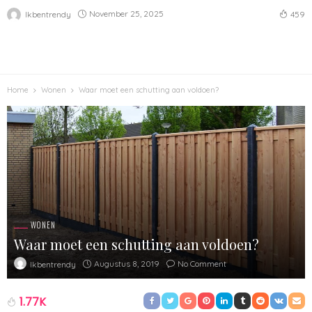
November 25, 2025
Ikbentrendy
459
Home
Wonen
Waar moet een schutting aan voldoen?
WONEN
Waar moet een schutting aan voldoen?
Augustus 8, 2019
No Comment
Ikbentrendy
1.77K