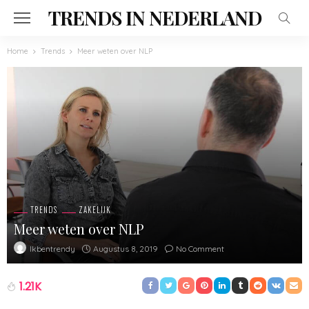
TRENDS IN NEDERLAND
Home
Trends
Meer weten over NLP
TRENDS
ZAKELIJK
Meer weten over NLP
Augustus 8, 2019
No Comment
Ikbentrendy
1.21K