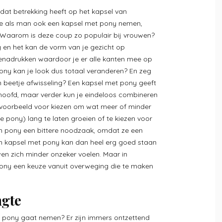
at betrekking heeft op het kapsel van
 je als man ook een kapsel met pony nemen,
n. Waarom is deze coup zo populair bij vrouwen?
ng en het kan de vorm van je gezicht op
 benadrukken waardoor je er alle kanten mee op
ny kan je look dus totaal veranderen? En zeg
en beetje afwisseling? Een kapsel met pony geeft
rhoofd, maar verder kun je eindeloos combineren
 bijvoorbeeld voor kiezen om wat meer of minder
e pony) lang te laten groeien of te kiezen voor
n pony een bittere noodzaak, omdat ze een
n kapsel met pony kan dan heel erg goed staan
en zich minder onzeker voelen. Maar in
pony een keuze vanuit overweging die te maken
ngte
n pony gaat nemen? Er zijn immers ontzettend