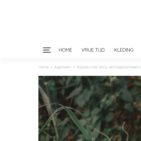
HOME
VRIJE TIJD
KLEDING
Home
Algemeen
Kapsels met pony: de mogelijkheden zi