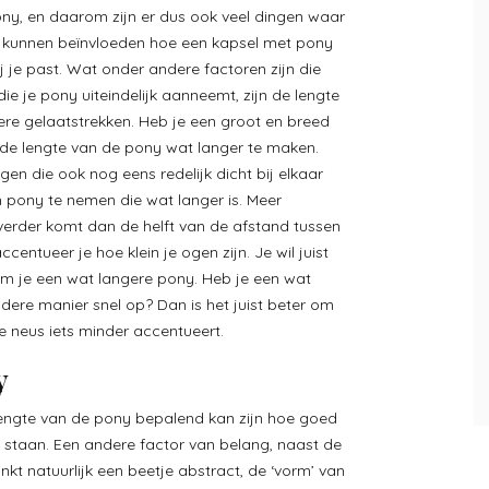
ony, en daarom zijn er dus ook veel dingen waar
ie kunnen beïnvloeden hoe een kapsel met pony
ij je past. Wat onder andere factoren zijn die
e je pony uiteindelijk aanneemt, zijn de lengte
re gelaatstrekken. Heb je een groot en breed
de lengte van de pony wat langer te maken.
gen die ook nog eens redelijk dicht bij elkaar
n pony te nemen die wat langer is. Meer
t verder komt dan de helft van de afstand tussen
entueer je hoe klein je ogen zijn. Je wil juist
em je een wat langere pony. Heb je een wat
ndere manier snel op? Dan is het juist beter om
je neus iets minder accentueert.
y
engte van de pony bepalend kan zijn hoe goed
al staan. Een andere factor van belang, naast de
inkt natuurlijk een beetje abstract, de ‘vorm’ van