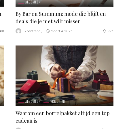
ALGEMEEN
n
By Bar en Summum: mode die blijft en
deals die je niet wilt missen
Maart 4, 2025
Ikbentrendy
481
973
ALGEMEEN
VRIJE TIJD
Waarom een borrelpakket altijd een top
cadeau is!