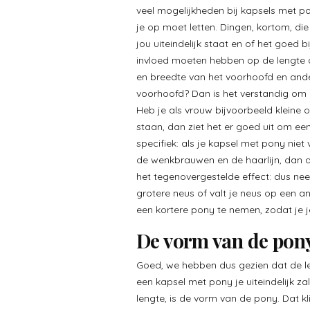
veel mogelijkheden bij kapsels met p
je op moet letten. Dingen, kortom, d
jou uiteindelijk staat en of het goed b
invloed moeten hebben op de lengte di
en breedte van het voorhoofd en ande
voorhoofd? Dan is het verstandig om 
Heb je als vrouw bijvoorbeeld kleine o
staan, dan ziet het er goed uit om ee
specifiek: als je kapsel met pony nie
de wenkbrauwen en de haarlijn, dan acc
het tegenovergestelde effect: dus ne
grotere neus of valt je neus op een a
een kortere pony te nemen, zodat je 
De vorm van de pon
Goed, we hebben dus gezien dat de l
een kapsel met pony je uiteindelijk z
lengte, is de vorm van de pony. Dat kl