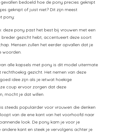
 gevallen bedoeld hoe de pony precies geknipt
gjes geknipt of juist niet? Dit zijn meest
t pony:
te: deze pony past het best bij vrouwen met een
t breder gezicht hebt, accentueert deze soort
hap. Mensen zullen het eerder opvallen dat je
re woorden.
van alle kapsels met pony is dit model uitermate
 rechthoekig gezicht. Het nemen van deze
oed idee zijn als je ietwat hoekige
eze coup ervoor zorgen dat deze
, mocht je dat willen.
is steeds populairder voor vrouwen die denken
loopt van de ene kant van het voorhoofd naar
spannende look. De pony kam je voor je
andere kant en steek je vervolgens achter je