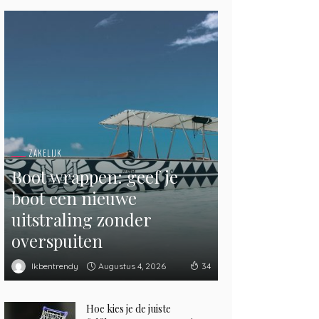
ZAKELIJK
Boot wrappen: geef je
boot een nieuwe
uitstraling zonder
overspuiten
Augustus 4, 2026
Ikbentrendy
34
Hoe kies je de juiste