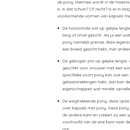
de pony. Hiermee wordt in de meeste
is. Is dat schuin? Of recht? Is er in laa
voorkomende vormen van kapsels me
De horizontale snit op gelijke leng
lang of smal gezicht. Als je een wa
pony namelijk precies deze eigensc
een breed gezicht hebt, met ande
De gebogen snit op gelijke lengte: 
geschikt voor vrouwen met een wat
specifieke soort pony kan ook een g
gelaatstrekkingen hebt, dan kan d
eigenschappen wat minder opvallen
De wegtrekkende pony: deze optie 
over kapsels met pony. Deze pony 
de andere kant en creëert zo een 
voorhoofd van de ene kant naar de 
oor.