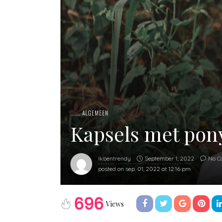
ALGEMEEN
Kapsels met pony
September 1, 2022
No C
Ikbentrendy
posted on
sep. 01, 2022 at 12:16 pm
696
Views