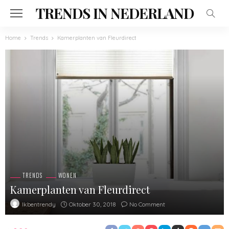
TRENDS IN NEDERLAND
Home
Trends
Kamerplanten van Fleurdirect
TRENDS
WONEN
Kamerplanten van Fleurdirect
Oktober 30, 2018
No Comment
Ikbentrendy