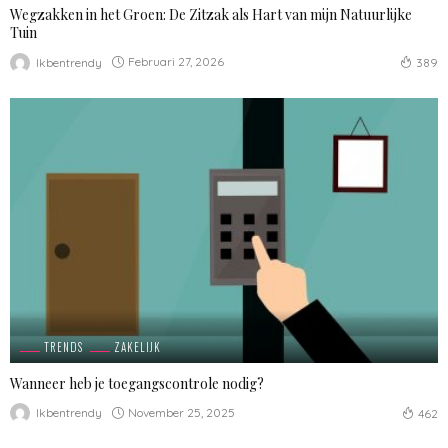
Wegzakken in het Groen: De Zitzak als Hart van mijn Natuurlijke
Tuin
Februari 27, 2026
Ikbentrendy
389
TRENDS
ZAKELIJK
Wanneer heb je toegangscontrole nodig?
November 25, 2025
Ikbentrendy
462