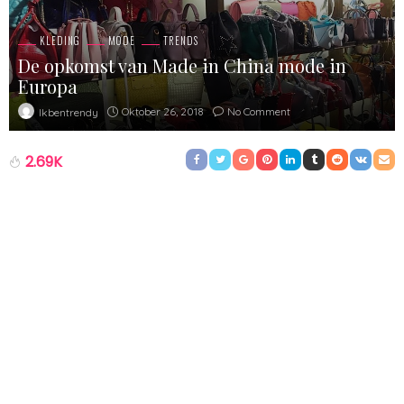
KLEDING
MODE
TRENDS
De opkomst van Made in China mode in
Europa
Oktober 26, 2018
No Comment
Ikbentrendy
2.69K
Met de komst van online shoppen, hebben we er de afgelopen
jaren enorm veel nieuwe winkeltjes bij gekregen. Slechts twintig
jaar terug hadden we nooit kunnen bedenken dat naar een
winkel gaan niet meer nodig zou zijn. We bestellen onze kleding
en schoenen gemakkelijk online en zelfs dagelijkse
boodschappen kunnen thuisgestuurd worden. Hierdoor is het
tevens ook een stuk gemakkelijker geworden om spullen uit het
buitenland te kopen. Vroeger moest je hiervoor op vakantie of
werden spullen, tegen een gigantische meerwaarde, ingekocht