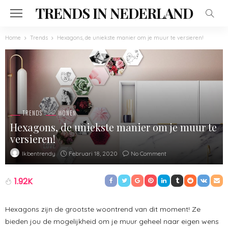
TRENDS IN NEDERLAND
Home
Trends
Hexagons, de uniekste manier om je muur te versieren!
TRENDS
WONEN
Hexagons, de uniekste manier om je muur te
versieren!
Februari 18, 2020
No Comment
Ikbentrendy
1.92K
Hexagons zijn de grootste woontrend van dit moment! Ze
bieden jou de mogelijkheid om je muur geheel naar eigen wens