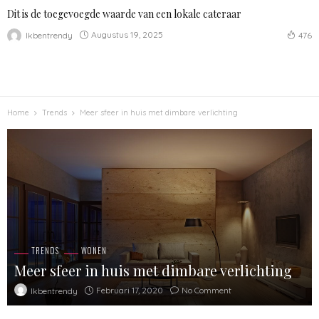
Dit is de toegevoegde waarde van een lokale cateraar
Augustus 19, 2025
Ikbentrendy
476
Home
Trends
Meer sfeer in huis met dimbare verlichting
TRENDS
WONEN
Meer sfeer in huis met dimbare verlichting
Februari 17, 2020
No Comment
Ikbentrendy