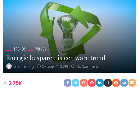
TRENDS
WONEN
Energie besparen is een ware trend
Oktober 11, 2018
No Comment
Ikbentrendy
2.75K
Voorheen werd energie besparen als iets oudbolligs gezien. Je
had gelijk het idee dat mensen stil stonden en niet mee gingen
met de tijd. Je zag huizen zonder elektronische apparaten voor
je, die enkel verwarmd werden met een houtkachel en verder
ijskoud aanvoelden. Inmiddels is dat helemaal niet het geval en
bleek jouw beeld van energie besparende woningen toch wel