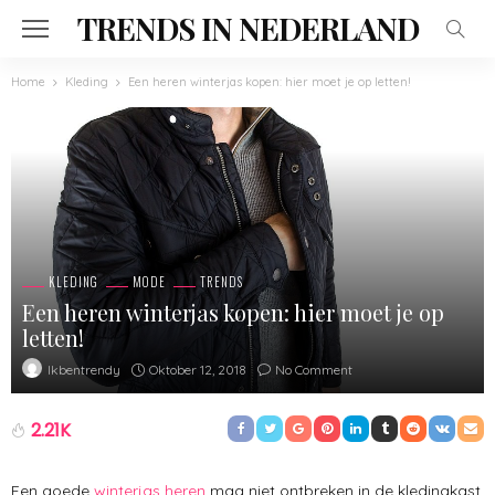
TRENDS IN NEDERLAND
Home
Kleding
Een heren winterjas kopen: hier moet je op letten!
KLEDING
MODE
TRENDS
Een heren winterjas kopen: hier moet je op
letten!
Oktober 12, 2018
No Comment
Ikbentrendy
2.21K
Een goede
winterjas heren
mag niet ontbreken in de kledingkast.