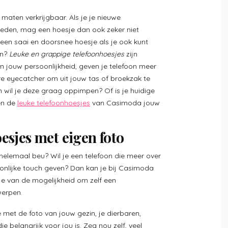
 maten verkrijgbaar. Als je je nieuwe
eden, mag een hoesje dan ook zeker niet
en saai en doorsnee hoesje als je ook kunt
en?
Leuke en grappige telefoonhoesjes
zijn
 jouw persoonlijkheid, geven je telefoon meer
re eyecatcher om uit jouw tas of broekzak te
en wil je deze graag oppimpen? Of is je huidige
en de
leuke telefoonhoesjes
van Casimoda jouw
esjes met eigen foto
helemaal beu? Wil je een telefoon die meer over
onlijke touch geven? Dan kan je bij Casimoda
 je van de mogelijkheid om zelf een
werpen.
met de foto van jouw gezin, je dierbaren,
 belangrijk voor jou is. Zeg nou zelf, veel