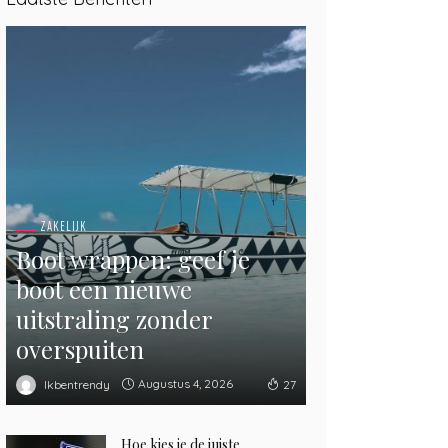
ZAKELIJK
Boot wrappen: geef je
boot een nieuwe
uitstraling zonder
overspuiten
Augustus 4, 2026
Ikbentrendy
27
Hoe kies je de juiste