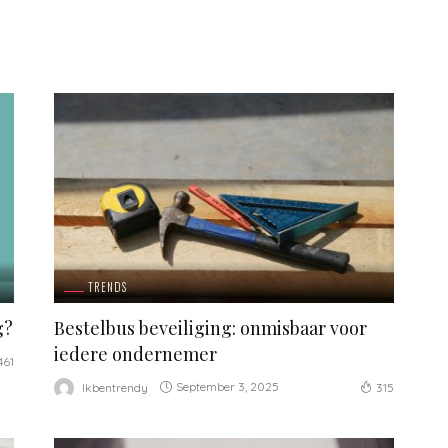
TRENDS
g?
Bestelbus beveiliging: onmisbaar voor
iedere ondernemer
461
September 3, 2025
Ikbentrendy
315