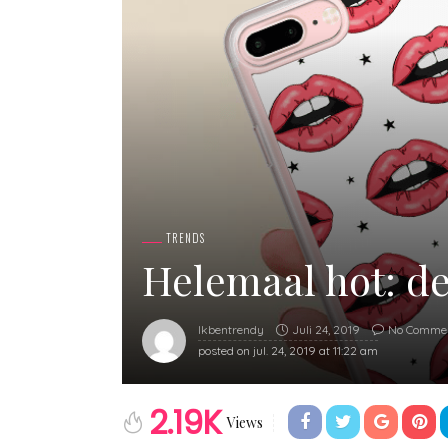
TRENDS
Helemaal hot: de
Juli 24, 2019
No Comme
Ikbentrendy
posted on
jul. 24, 2019 at 11:22 am
2.19K
Views