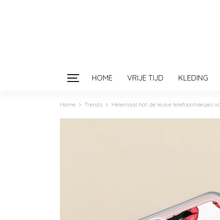
HOME
VRIJE TIJD
KLEDING
Home
Trends
Helemaal hot: de leuke telefoonhoesjes 