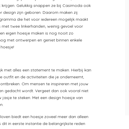
iet krijgen. Gelukkig snappen ze bij Casimoda ook
or design zijn geboren. Daarom maken zij
gramma die het voor iedereen mogelijk maakt
 met twee linkerhanden, weinig gevoel voor
 Een eigen hoesje maken is nog nooit zo
nog met ontwerpen en geniet binnen enkele
 hoesje!
ijk met alles een statement te maken. Hierbij kan
e outfit en de activiteiten die je onderneemt,
ontbreken. Om mensen te inspireren met jouw
ingen gedacht wordt. Vergeet dan ook vooral niet
uw jasje te steken. Met een design hoesje van
n.
eloven biedt een hoesje zoveel meer dan alleen
dit in eerste instantie de belangrijkste reden