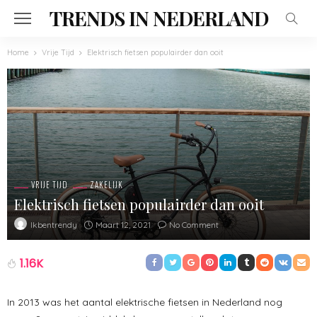
TRENDS IN NEDERLAND
Home
Vrije Tijd
Elektrisch fietsen populairder dan ooit
VRIJE TIJD
ZAKELIJK
Elektrisch fietsen populairder dan ooit
Maart 12, 2021
No Comment
Ikbentrendy
1.16K
In 2013 was het aantal elektrische fietsen in Nederland nog