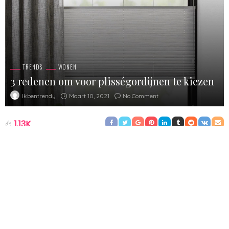
TRENDS
WONEN
3 redenen om voor plisségordijnen te kiezen
Maart 10, 2021
No Comment
Ikbentrendy
1.13K
Je bent al een tijdje op zoek naar nieuwe raambekleding en
plotseling valt je oog op een stel mooie plisségordijnen. Dan zit
je waarschijnlijk wel met een aantal vragen. Er zijn
tegenwoordig heel veel verschillende soorten zonwering
verkrijgbaar. Hierdoor wordt het steeds lastiger om te bepalen
welke gordijnen het meest geschikt zijn en welke minder goed
bij jou en je woning passen. Ben jij benieuwd waarom je nu echt