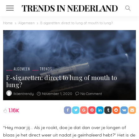
TRENDS IN NEDERLAND
Home
Algemeen
E-sigaretten: direct to lung of mouth to lung?
ALGEMEEN
TRENDS
E-sigaretten: direct to lung of mouth to
lung?
November 1, 2020
No Comment
Ikbentrendy
1.16K
“Hey maar jij… Als je rookt, doe je dat dan over je longen of
blaas je het direct weer uit nadat je geïnhaleerd hebt?” Het is de