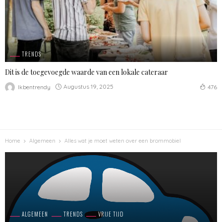
TRENDS
Dit is de toegevoegde waarde van een lokale cateraar
Augustus 19, 2025
Ikbentrendy
476
Home
Algemeen
Alles wat je moet weten over een brommobiel
ALGEMEEN
TRENDS
VRIJE TIJD