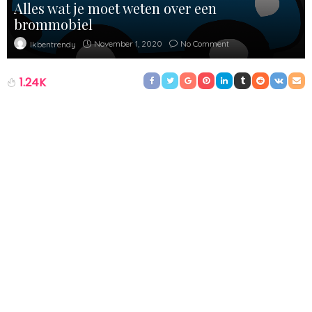
Alles wat je moet weten over een
brommobiel
November 1, 2020
No Comment
Ikbentrendy
1.24K
Een brommobiel is een voertuig die ook wel bekend staat als de
45 km auto. Hiermee kun jij je gemakkelijk verplaatsen van A
naar B, zonder dat je hiervoor een B rijbewijs nodig hebt. Deze
brommobiel is hierdoor geschikt voor veel mensen, waardoor de
brommobiel toch ook erg geliefd is. De brommobiel kan worden
aangeschaft in plaats van een scooter, als extra voertuig of
zelfs wanneer jij je veiliger voelt in een brommobiel dan in een
grotere auto. Maar wat moet je allemaal weten voordat je een
brommobiel aanschaft? Wij vertellen je graag wat meer in dit
blog.
Verschillende modellen