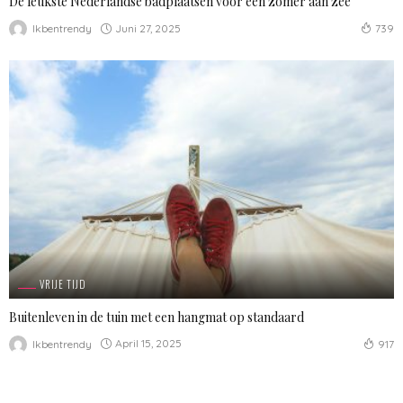
De leukste Nederlandse badplaatsen voor een zomer aan zee
Juni 27, 2025
Ikbentrendy
739
VRIJE TIJD
Buitenleven in de tuin met een hangmat op standaard
April 15, 2025
Ikbentrendy
917