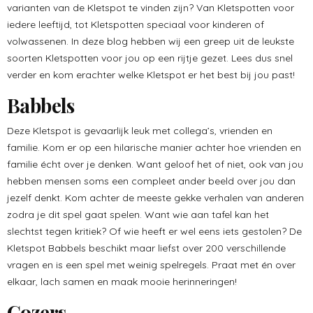
varianten van de Kletspot te vinden zijn? Van Kletspotten voor
iedere leeftijd, tot Kletspotten speciaal voor kinderen of
volwassenen. In deze blog hebben wij een greep uit de leukste
soorten Kletspotten voor jou op een rijtje gezet. Lees dus snel
verder en kom erachter welke Kletspot er het best bij jou past!
Babbels
Deze Kletspot is gevaarlijk leuk met collega’s, vrienden en
familie. Kom er op een hilarische manier achter hoe vrienden en
familie écht over je denken. Want geloof het of niet, ook van jou
hebben mensen soms een compleet ander beeld over jou dan
jezelf denkt. Kom achter de meeste gekke verhalen van anderen
zodra je dit spel gaat spelen. Want wie aan tafel kan het
slechtst tegen kritiek? Of wie heeft er wel eens iets gestolen? De
Kletspot Babbels beschikt maar liefst over 200 verschillende
vragen en is een spel met weinig spelregels. Praat met én over
elkaar, lach samen en maak mooie herinneringen!
Gozers