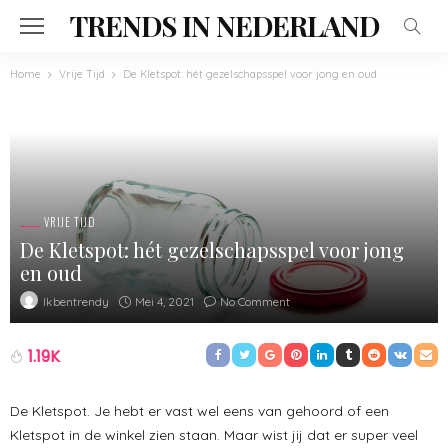
TRENDS IN NEDERLAND
Home
Vrije Tijd
De Kletspot: hét gezelschapsspel voor jong en oud
VRIJE TIJD
De Kletspot: hét gezelschapsspel voor jong
en oud
Mei 4, 2021
No Comment
Ikbentrendy
1.19K
De Kletspot. Je hebt er vast wel eens van gehoord of een
Kletspot in de winkel zien staan. Maar wist jij dat er super veel