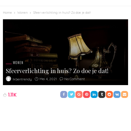
Home
Wonen
Sfeerverlichting in huis? Zo doe je dat!
WONEN
Sfeerverlichting in huis? Zo doe je dat!
Mei 4, 2021
No Comment
Ikbentrendy
1.11K
Er zijn weinig dingen zo bepalend voor de sfeer in je huis als de
verlichting. Met een felle spot in een kleine ruimte zal een ruimte
bijvoorbeeld heel kil aanvoelen. Een klein wandlampje in een