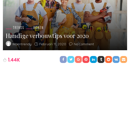
TRENDS
WONEN
Handige verbouwtips voor 2020
Februari 11, 2020
No Comment
Ikbentrendy
1.44K
2020 is weer begonnen en dat start voor veel mensen met het
maken van goede voornemens. Hierbij proberen we ook onze
dromen zoveel mogelijk waar te maken. Maar wat als jouw
droom een grote verbouwing betreft? Een droomwoning waar
het hele gezin straks profijt van heeft? Dan komt er straks een
heleboel regelwerk op jouw pad terecht. Om te voorkomen dat
je in de stress schiet, is het noodzakelijk dat je met een goede
plan van aanpak komt. Maar waar let je dan op? Waar moet je