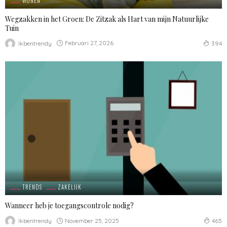
WONEN
Wegzakken in het Groen: De Zitzak als Hart van mijn Natuurlijke
Tuin
Februari 27, 2026
Ikbentrendy
394
TRENDS
ZAKELIJK
Wanneer heb je toegangscontrole nodig?
November 25, 2025
Ikbentrendy
465