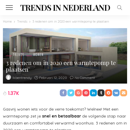
TRENDS IN NEDERLAND
Home
Trends
3 redenen om in 2020 een warmtepomp te plaatsen
TRENDS
WONEN
3 redenen om in 2020 een warmtepomp te
plaatsen
Februari 12, 2020
No Comment
Ikbentrendy
1.37K
Gasvrij wonen iets voor de verre toekomst? Welnee! Met een
warmtepomp zet je
snel en betaalbaar
de volgende stap naar
duurzaam en comfortabel verwarmd woonhuis. 3 redenen om in