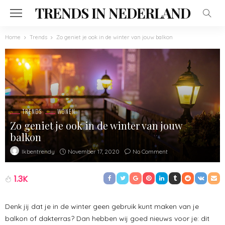
TRENDS IN NEDERLAND
Home
Trends
Zo geniet je ook in de winter van jouw balkon
TRENDS
WONEN
Zo geniet je ook in de winter van jouw
balkon
November 17, 2020
No Comment
Ikbentrendy
1.3K
Denk jij dat je in de winter geen gebruik kunt maken van je
balkon of dakterras? Dan hebben wij goed nieuws voor je: dit