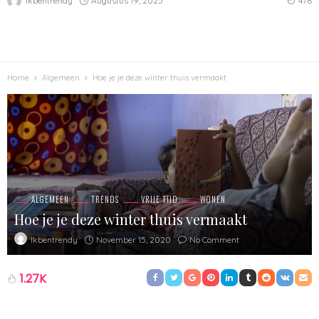
Augustus 19, 2025
Ikbentrendy
476
Home
Algemeen
Hoe je je deze winter thuis vermaakt
ALGEMEEN
TRENDS
VRIJE TIJD
WONEN
Hoe je je deze winter thuis vermaakt
November 15, 2020
No Comment
Ikbentrendy
1.27K
Het wordt kouder en we blijven met zijn allen vaker thuis. Hoe