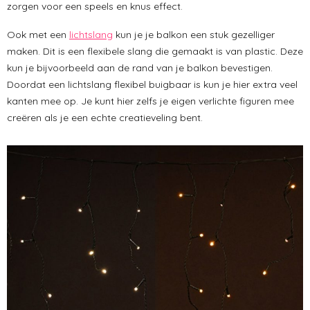
zorgen voor een speels en knus effect.
Ook met een
lichtslang
kun je je balkon een stuk gezelliger
maken. Dit is een flexibele slang die gemaakt is van plastic. Deze
kun je bijvoorbeeld aan de rand van je balkon bevestigen.
Doordat een lichtslang flexibel buigbaar is kun je hier extra veel
kanten mee op. Je kunt hier zelfs je eigen verlichte figuren mee
creëren als je een echte creatieveling bent.