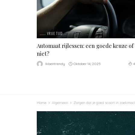
VRIJE TIJD
Automaat rijlessen: een goede keuze of
niet?
Oktober 14, 2025
Ikbentrendy
Home
Algemeen
Zorgen dat je goed scoort in zoekmac