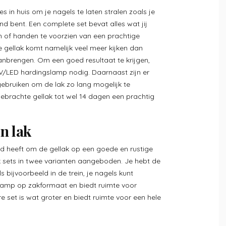
es in huis om je nagels te laten stralen zoals je
nd bent. Een complete set bevat alles wat jij
n of handen te voorzien van een prachtige
e gellak komt namelijk veel meer kijken dan
aanbrengen. Om een goed resultaat te krijgen,
V/LED hardingslamp nodig. Daarnaast zijn er
 gebruiken om de lak zo lang mogelijk te
brachte gellak tot wel 14 dagen een prachtig
n lak
ijd heeft om de gellak op een goede en rustige
 sets in twee varianten aangeboden. Je hebt de
ls bijvoorbeeld in de trein, je nagels kunt
lamp op zakformaat en biedt ruimte voor
e set is wat groter en biedt ruimte voor een hele