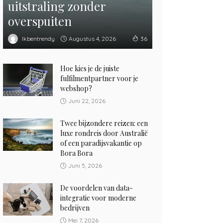
uitstraling zonder
overspuiten
Augustus 4, 2026
Ikbentrendy
36
Hoe kies je de juiste
fulfilmentpartner voor je
webshop?
Juni 22, 2026
Twee bijzondere reizen: een
luxe rondreis door Australië
of een paradijsvakantie op
Bora Bora
Juni 5, 2026
De voordelen van data-
integratie voor moderne
bedrijven
Mei 7, 2026