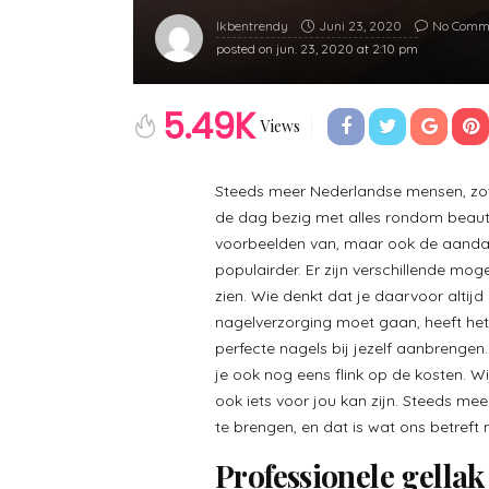
Juni 23, 2020
No Comm
Ikbentrendy
posted on
jun. 23, 2020 at 2:10 pm
5.49K
Views
Steeds meer Nederlandse mensen, zo
de dag bezig met alles rondom beaut
voorbeelden van, maar ook de aandac
populairder. Er zijn verschillende mog
zien. Wie denkt dat je daarvoor altijd
nagelverzorging moet gaan, heeft het
perfecte nagels bij jezelf aanbrengen
je ook nog eens flink op de kosten. Wi
ook iets voor jou kan zijn. Steeds me
te brengen, en dat is wat ons betreft n
Professionele gellak