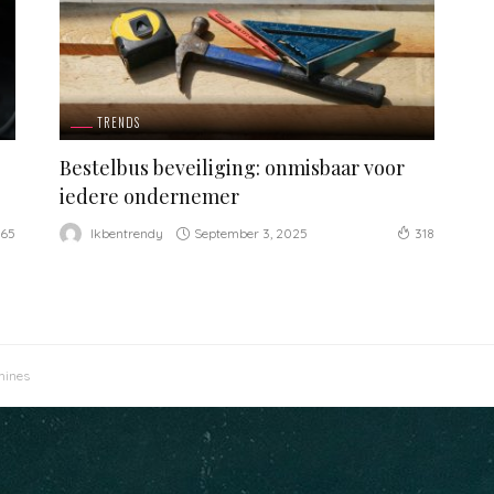
TRENDS
Bestelbus beveiliging: onmisbaar voor
iedere ondernemer
September 3, 2025
Ikbentrendy
465
318
hines