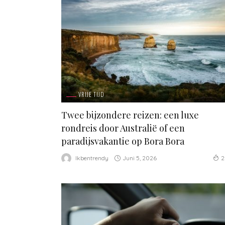
VRIJE TIJD
Twee bijzondere reizen: een luxe
rondreis door Australië of een
paradijsvakantie op Bora Bora
Juni 5, 2026
Ikbentrendy
2