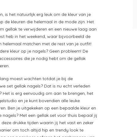
n, is het natuurlijk erg leuk om de kleur van je
op de kleuren die helemaal in de mode zijn. Het
om gellak te verwijderen en een nieuwe laag aan
est heb in het weekend, waar bijvoorbeeld de
n helemaal matchen met de rest van je outfit!
ndere kleur op je nagels? Geen probleem! De
accessoires die je nodig hebt om de gellak
eren.
nlang moest wachten totdat je bij de
we set gellak nagels? Dat is nu echt verleden
n? Het is erg eenvoudig om aan te brengen, het
lstudio en je kunt bovendien alle leuke
eren. Ben je uitgekeken op een bepaalde kleur en
e nagels? Met een gellak set voor thuis bepaal jij
 deze drukke tijden waarin jij het vast en zeker
manier om toch altijd hip en trendy look te