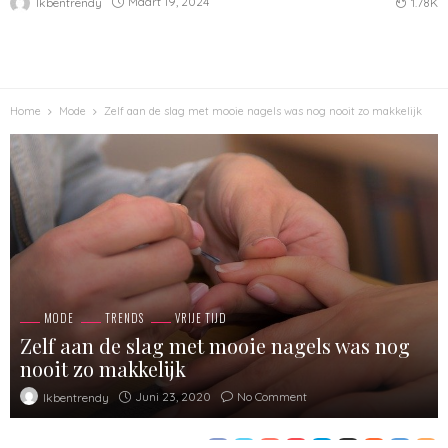
Maart 19, 2024
Ikbentrendy
1.78K
Home
Mode
Zelf aan de slag met mooie nagels was nog nooit zo makkelijk
MODE
TRENDS
VRIJE TIJD
Zelf aan de slag met mooie nagels was nog
nooit zo makkelijk
Juni 23, 2020
No Comment
Ikbentrendy