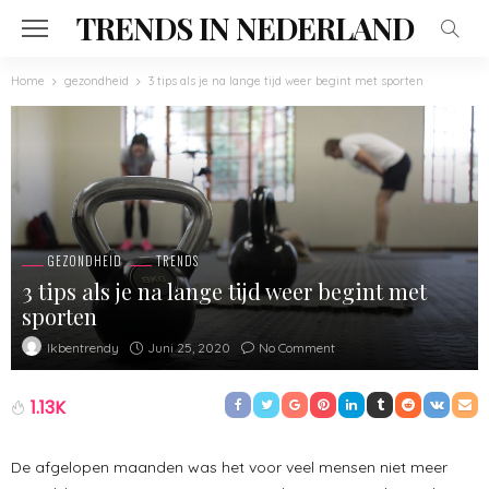
TRENDS IN NEDERLAND
Home
gezondheid
3 tips als je na lange tijd weer begint met sporten
GEZONDHEID
TRENDS
3 tips als je na lange tijd weer begint met
sporten
Juni 25, 2020
No Comment
Ikbentrendy
1.13K
De afgelopen maanden was het voor veel mensen niet meer