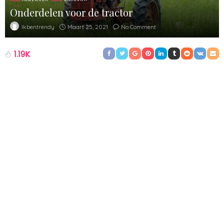
Onderdelen voor de tractor
Maart 25, 2021
No Comment
Ikbentrendy
1.19K
Heb je goede onderdelen voor jouw tractor nodig? Dan kijk je
bij de specialist wat er te vinden is op dit gebied. Het is de
manier waarop je er zeker van kan zijn dat je er optimaal
gebruik van kan maken. Het is altijd belangrijk om de juiste
middelen te hebben zo dat je heel gericht en precies kan
werken. Daarom is het slim om eens in de webwinkel van de
specialist in
tractor onderdelen
te kijken. Daar vind je alles wat
je nodig hebt. Zo kan je het werken beter en gemakkelijker
maken met de trekker.
De aftakas die goed past
Het is ook slim om te kijken naar hele specifieke middelen die je