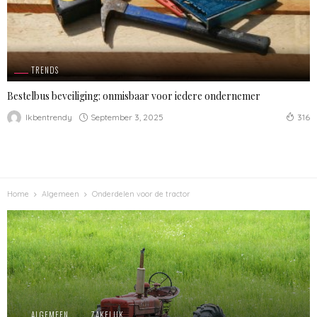
TRENDS
Bestelbus beveiliging: onmisbaar voor iedere ondernemer
September 3, 2025
Ikbentrendy
316
Home
Algemeen
Onderdelen voor de tractor
ALGEMEEN
ZAKELIJK