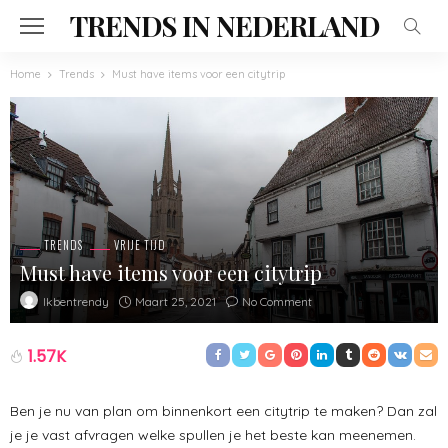
TRENDS IN NEDERLAND
Home
Trends
Must have items voor een citytrip
TRENDS
VRIJE TIJD
Must have items voor een citytrip
Maart 25, 2021
No Comment
Ikbentrendy
1.57K
Ben je nu van plan om binnenkort een citytrip te maken? Dan zal
je je vast afvragen welke spullen je het beste kan meenemen.