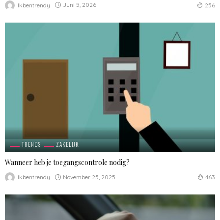
Juni 5, 2026
Ikbentrendy
256
TRENDS
ZAKELIJK
Wanneer heb je toegangscontrole nodig?
November 25, 2025
Ikbentrendy
463