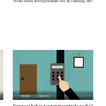
Welke kleur horlogebandje doe jij vandaag om?
TRENDS
ZAKELIJK
Wanneer heb je toegangscontrole nodig?