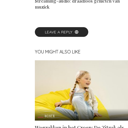
Streaming-audio: draadloos genieten van
muziek
LEAVE A REPLY
YOU MIGHT ALSO LIKE
WONEN
Wegzakken in het Groen: De Zitzak als