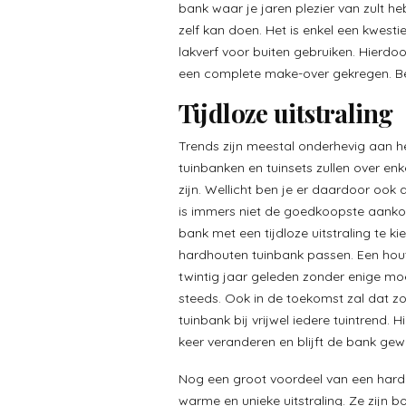
bank waar je jaren plezier van zult he
zelf kan doen. Het is enkel een kwest
lakverf voor buiten gebruiken. Hierdoor
een complete make-over gekregen. Bet
Tijdloze uitstraling
Trends zijn meestal onderhevig aan 
tuinbanken en tuinsets zullen over en
zijn. Wellicht ben je er daardoor ook
is immers niet de goedkoopste aankoo
bank met een tijdloze uitstraling te ki
hardhouten tuinbank passen. Een hout
twintig jaar geleden zonder enige moe
steeds. Ook in de toekomst zal dat z
tuinbank bij vrijwel iedere tuintrend. 
keer veranderen en blijft de bank ge
Nog een groot voordeel van een hardh
warme en unieke uitstraling. Ze zijn b