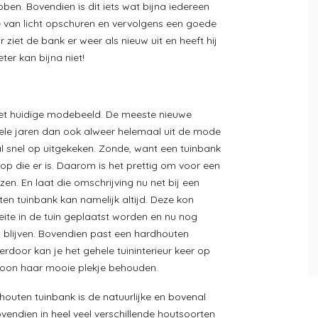
bben. Bovendien is dit iets wat bijna iedereen
ie van licht opschuren en vervolgens een goede
 ziet de bank er weer als nieuw uit en heeft hij
er kan bijna niet!
het huidige modebeeld. De meeste nieuwe
kele jaren dan ook alweer helemaal uit de mode
 al snel op uitgekeken. Zonde, want een tuinbank
p die er is. Daarom is het prettig om voor een
ezen. En laat die omschrijving nu net bij een
en tuinbank kan namelijk altijd. Deze kon
ite in de tuin geplaatst worden en nu nog
o blijven. Bovendien past een hardhouten
Hierdoor kan je het gehele tuininterieur keer op
woon haar mooie plekje behouden.
outen tuinbank is de natuurlijke en bovenal
ovendien in heel veel verschillende houtsoorten