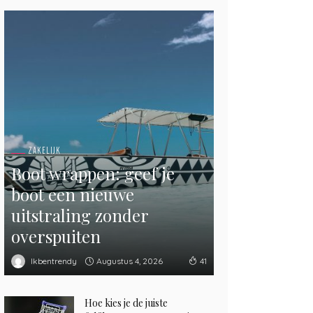
ZAKELIJK
Boot wrappen: geef je
boot een nieuwe
uitstraling zonder
overspuiten
Augustus 4, 2026
Ikbentrendy
41
Hoe kies je de juiste