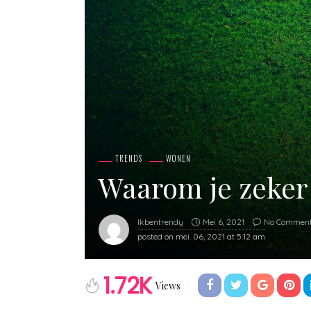
TRENDS
WONEN
Waarom je zeker
Mei 6, 2021
No Commen
Ikbentrendy
posted on
mei. 06, 2021 at 5:12 am
1.72K
Views