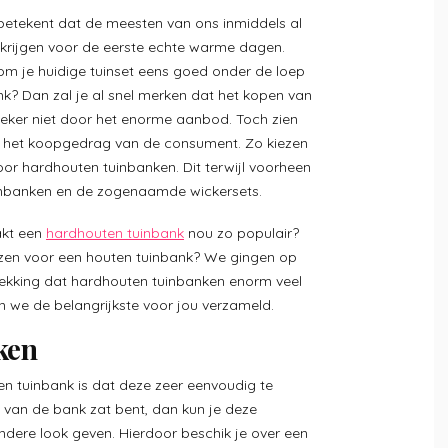
 betekent dat de meesten van ons inmiddels al
e krijgen voor de eerste echte warme dagen.
jk om je huidige tuinset eens goed onder de loep
k? Dan zal je al snel merken dat het kopen van
Zeker niet door het enorme aanbod. Toch zien
in het koopgedrag van de consument. Zo kiezen
r hardhouten tuinbanken. Dit terwijl voorheen
uinbanken en de zogenaamde wickersets.
akt een
hardhouten tuinbank
nou zo populair?
zen voor een houten tuinbank? We gingen op
ekking dat hardhouten tuinbanken enorm veel
en we de belangrijkste voor jou verzameld.
ken
n tuinbank is dat deze zeer eenvoudig te
g van de bank zat bent, dan kun je deze
andere look geven. Hierdoor beschik je over een