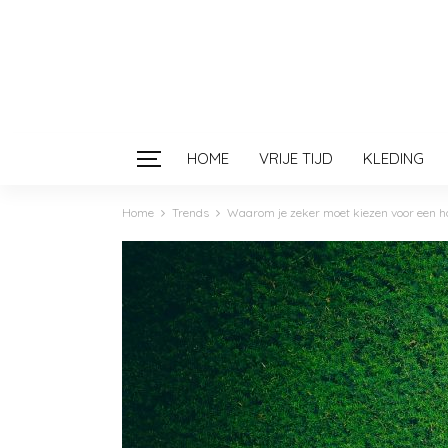
HOME
VRIJE TIJD
KLEDING
Home
Trends
Waarom je zeker moet kiezen voor een h