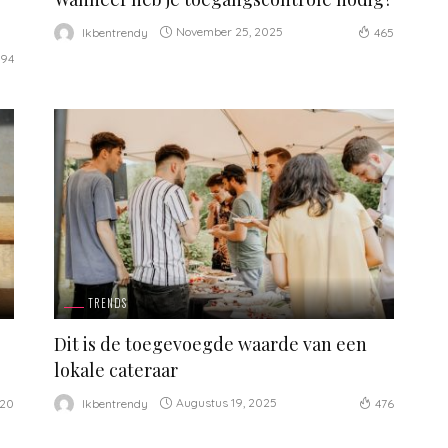
November 25, 2025
Ikbentrendy
465
94
TRENDS
Dit is de toegevoegde waarde van een
lokale cateraar
Augustus 19, 2025
Ikbentrendy
20
476