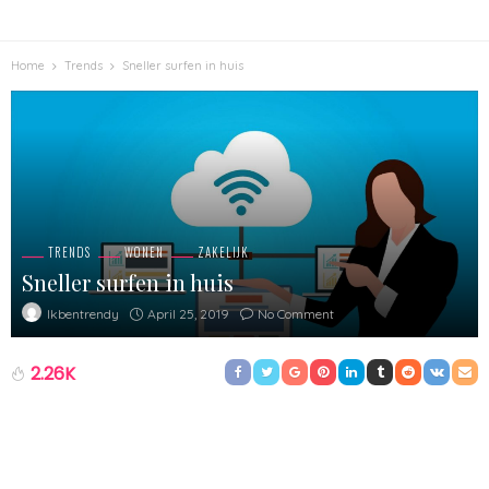
Home
Trends
Sneller surfen in huis
TRENDS
WONEN
ZAKELIJK
Sneller surfen in huis
April 25, 2019
No Comment
Ikbentrendy
2.26K
Tegenwoordig zijn veel mensen graag goed bereikbaar. Waar je
ook bent, je mobiele telefoon heb je vaak bij de hand. Maar ook
wanneer je thuis bent is het prettig als je snel je mail kunt