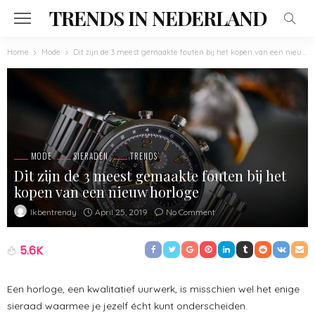
TRENDS IN NEDERLAND
Home
Mode
Dit zijn de 3 meest gemaakte fouten bij het kopen van een nieuw horloge
MODE
SIERADEN
TRENDS
Dit zijn de 3 meest gemaakte fouten bij het
kopen van een nieuw horloge
April 25, 2019
No Comment
Ikbentrendy
5.6K
Een horloge, een kwalitatief uurwerk, is misschien wel het enige
sieraad waarmee je jezelf écht kunt onderscheiden.