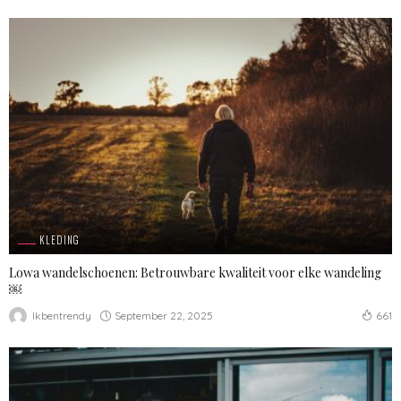
KLEDING
Lowa wandelschoenen: Betrouwbare kwaliteit voor elke wandeling
￼
September 22, 2025
Ikbentrendy
661