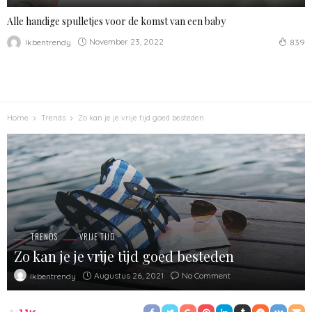
Alle handige spulletjes voor de komst van een baby
November 23, 2022
Ikbentrendy
839
Home
Trends
Zo kan je je vrije tijd goed besteden
TRENDS
VRIJE TIJD
Zo kan je je vrije tijd goed besteden
Augustus 26, 2021
No Comment
Ikbentrendy