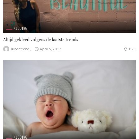
KLEDING
Altijd gekleed volgens de laatste trends
April 5, 2023
Ikbentrendy
1.17K
KLEDING