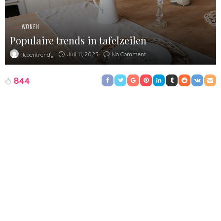
WONEN
Populaire trends in tafelzeilen
Juli 11, 2023
No Comment
Ikbentrendy
844
Tegenwoordig zijn steeds meer mensen bezig met het interieur.
De woning, maar ook de werklocatie moet er modern en trendy
uit zien. Het liefst voldoet de ruimte aan alle trends van het
moment. Denk aan het meubilair, de vloer, de muren, de
verlichting en de kleurencombinaties. Het moet allemaal een
mooi geheel worden. Het is een dure hobby, het stijlen van een
interieur, maar het is wel onwijs leuk en wanneer je een mooie
resultaat hebt voel je je daar vaak erg blij mee en ben je graag
in de ruimte aanwezig. Ook kun je in een mooi interieur leuke
foto’s maken, iets wat vandaag de dag natuurlijk ook veel