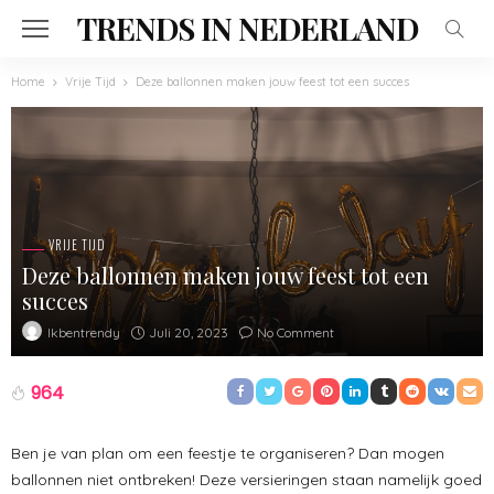
TRENDS IN NEDERLAND
Home
Vrije Tijd
Deze ballonnen maken jouw feest tot een succes
VRIJE TIJD
Deze ballonnen maken jouw feest tot een
succes
Juli 20, 2023
No Comment
Ikbentrendy
964
Ben je van plan om een feestje te organiseren? Dan mogen
ballonnen niet ontbreken! Deze versieringen staan namelijk goed