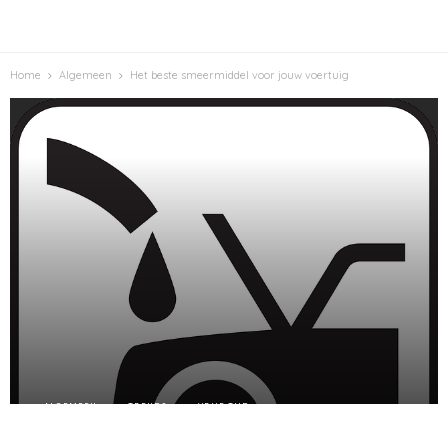
Home
Algemeen
Het beste smeermiddel voor jouw voertuig
ALGEMEEN
TRENDS
VRIJE TIJD
Het beste smeermiddel voor jouw voertuig