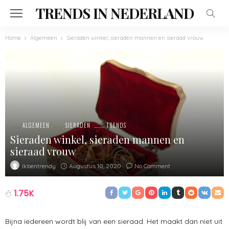
TRENDS IN NEDERLAND
Home
Algemeen
Sieraden winkel, sieraden mannen en sieraad vrouw
ALGEMEEN
SIERADEN
TRENDS
Sieraden winkel, sieraden mannen en
sieraad vrouw
Augustus 10, 2020
No Comment
Ikbentrendy
1.75K
Bijna iedereen wordt blij van een sieraad. Het maakt dan niet uit