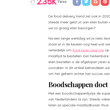
2.35K
Views
De food delivery trend zet ook in 202
steeds meer geld uit aan eten buiten 
we zo graag eten bezorgen?
Na een lange werkdag wil je niets liev
staat er in de keuken nog heel wat we
verleidelijk om
food open near me
op 
maaltijd te bestellen. Een herkenbare s
eten bestellen is de afgelopen jaren
oorzaken. In dit artikel behandelen w
om het geheim achter het succes van 
Boodschappen doet i
Met een boodschappenlijstje de super
van Nederlanders te zijn. Steeds vak
laten ze speciale maaltijdboxen thuis