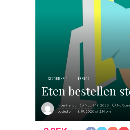
GEZONDHEID
TRENDS
Eten bestellen s
Maart 19, 2020
No Com
Ikbentrendy
posted on
mrt. 19, 2020 at 2:14 pm