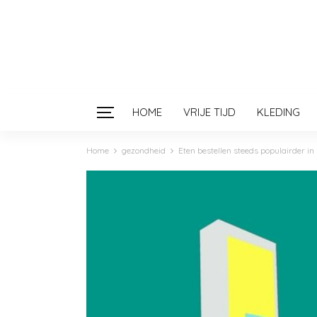
HOME
VRIJE TIJD
KLEDING
Home
gezondheid
Eten bestellen steeds populairder i