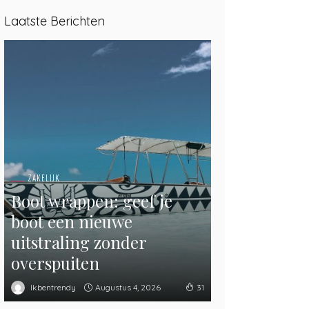
Laatste Berichten
ZAKELIJK
Boot wrappen: geef je
boot een nieuwe
uitstraling zonder
overspuiten
Augustus 4, 2026
Ikbentrendy
31