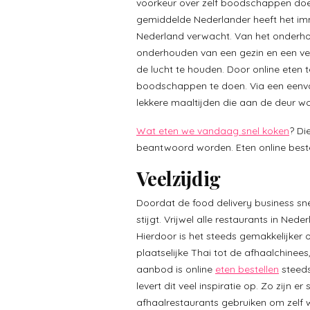
voorkeur over zelf boodschappen doen
gemiddelde Nederlander heeft het imm
Nederland verwacht. Van het onderho
onderhouden van een gezin en een vee
de lucht te houden. Door online eten
boodschappen te doen. Via een eenvou
lekkere maaltijden die aan de deur w
Wat eten we vandaag snel koken
? Di
beantwoord worden. Eten online bestel
Veelzijdig
Doordat de food delivery business sn
stijgt. Vrijwel alle restaurants in Ne
Hierdoor is het steeds gemakkelijker o
plaatselijke Thai tot de afhaalchinees
aanbod is online
eten bestellen
steeds
levert dit veel inspiratie op. Zo zijn
afhaalrestaurants gebruiken om zelf w