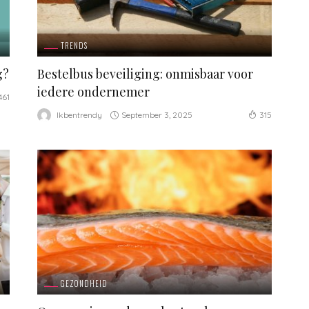
TRENDS
g?
Bestelbus beveiliging: onmisbaar voor
iedere ondernemer
461
September 3, 2025
Ikbentrendy
315
GEZONDHEID