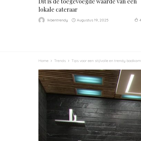
Dit is de toegevoegde waarde van een
lokale cateraar
Augustus 19, 2025
Ikbentrendy
Home
Trends
Tips voor een stijlvolle en trendy badka