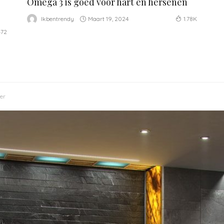
Omega 3 is goed voor hart en hersenen
Maart 19, 2024
Ikbentrendy
1.78K
472
mer