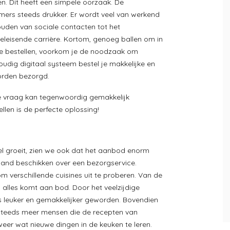
. Dit heeft een simpele oorzaak. De
ers steeds drukker. Er wordt veel van werkend
uden van sociale contacten tot het
leisende carrière. Kortom, genoeg ballen om in
 te bestellen, voorkom je de noodzaak om
dig digitaal systeem bestel je makkelijke en
orden bezorgd.
e vraag kan tegenwoordig gemakkelijk
len is de perfecte oplossing!
el groeit, zien we ook dat het aanbod enorm
derland beschikken over een bezorgservice.
m verschillende cuisines uit te proberen. Van de
, alles komt aan bod. Door het veelzijdige
 leuker en gemakkelijker geworden. Bovendien
 er steeds meer mensen die de recepten van
eer wat nieuwe dingen in de keuken te leren.