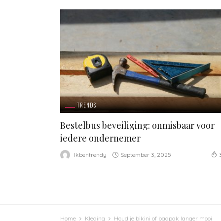
TRENDS
Bestelbus beveiliging: onmisbaar voor
iedere ondernemer
September 3, 2025
Ikbentrendy
Home
Kleding
Houd je bikini of badpak langer mooi