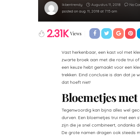
Augustus 11, 2018
No C
Ikbentrendy
posted on
aug. 11, 2018 at 7:15 am
2.31K
Views
Vast herkenbaar, een kast vol met kleu
zwarte broek aan met die rode trui of 
een keuze hebt gemaakt voor een kledi
trekken. Eind conclusie is dan dat je 
dat hoeft niet!
Bloemetjes met 
Tegenwoordig kan bijna alles wel ge
durven. Een bloemetjes trui met een st
zijn die je snel combineert, ondanks 
De grote namen dragen ook steeds mee