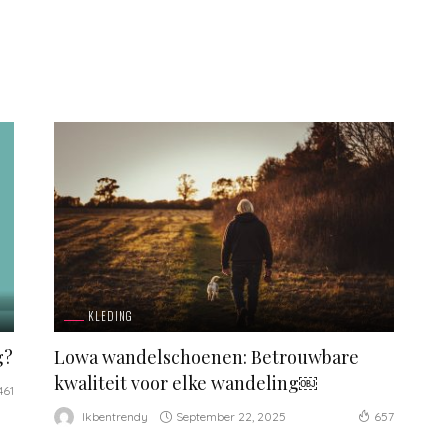
KLEDING
g?
Lowa wandelschoenen: Betrouwbare
kwaliteit voor elke wandeling￼
461
September 22, 2025
Ikbentrendy
657