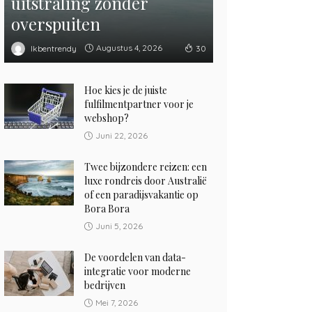
uitstraling zonder
overspuiten
Augustus 4, 2026
Ikbentrendy
30
Hoe kies je de juiste
fulfilmentpartner voor je
webshop?
Juni 22, 2026
Twee bijzondere reizen: een
luxe rondreis door Australië
of een paradijsvakantie op
Bora Bora
Juni 5, 2026
De voordelen van data-
integratie voor moderne
bedrijven
Mei 7, 2026