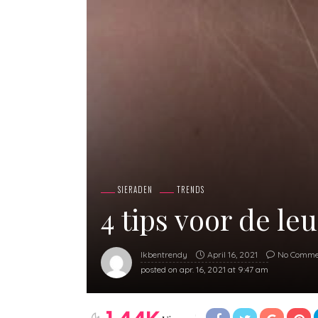
SIERADEN
TRENDS
4 tips voor de le
April 16, 2021
No Comme
Ikbentrendy
posted on
apr. 16, 2021 at 9:47 am