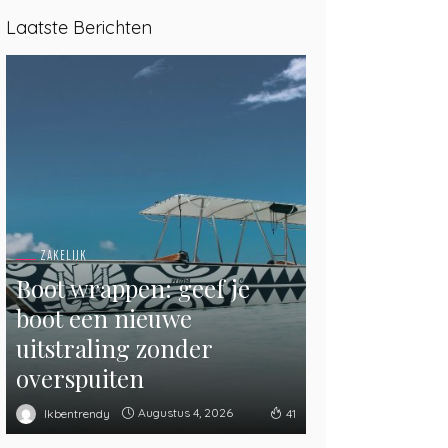
Laatste Berichten
ZAKELIJK
Boot wrappen: geef je
boot een nieuwe
uitstraling zonder
overspuiten
Augustus 4, 2026
Ikbentrendy
41