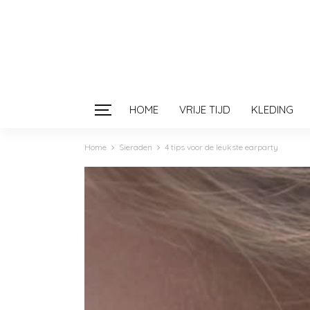
HOME
VRIJE TIJD
KLEDING
Home
Sieraden
4 tips voor de leukste earparty