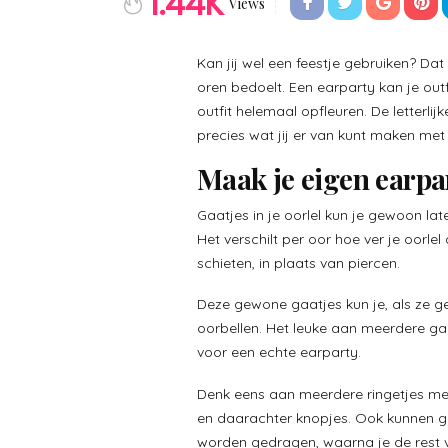
1.44K
Views
Kan jij wel een feestje gebruiken? Dat
oren bedoelt. Een earparty kan je ou
outfit helemaal opfleuren. De letterlijk
precies wat jij er van kunt maken met 
Maak je eigen earpa
Gaatjes in je oorlel kun je gewoon lat
Het verschilt per oor hoe ver je oorle
schieten, in plaats van piercen.
Deze gewone gaatjes kun je, als ze gen
oorbellen. Het leuke aan meerdere gaa
voor een echte earparty.
Denk eens aan meerdere ringetjes met 
en daarachter knopjes. Ook kunnen 
worden gedragen, waarna je de rest va