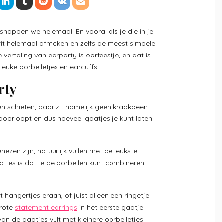
 snappen we helemaal! En vooral als je die in je
tfit helemaal afmaken en zelfs de meest simpele
e vertaling van earparty is oorfeestje, en dat is
leuke oorbelletjes en earcuffs.
rty
en schieten, daar zit namelijk geen kraakbeen.
l doorloopt en dus hoeveel gaatjes je kunt laten
ezen zijn, natuurlijk vullen met de leukste
tjes is dat je de oorbellen kunt combineren
hangertjes eraan, of juist alleen een ringetje
grote
statement earrings
in het eerste gaatje
n de gaatjes vult met kleinere oorbelletjes.