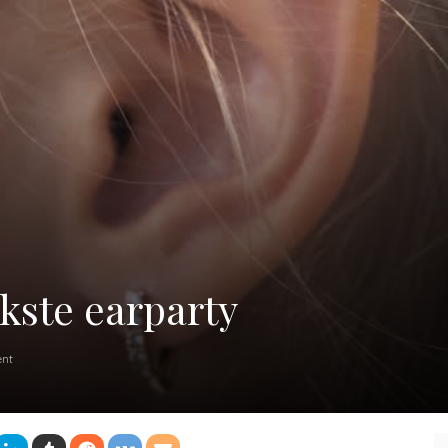
ukste earparty
nt