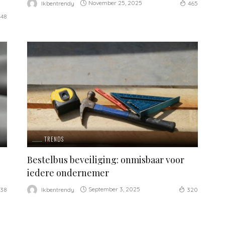
November 25, 2025
Ikbentrendy
465
448
TRENDS
Bestelbus beveiliging: onmisbaar voor
iedere ondernemer
September 3, 2025
Ikbentrendy
38
320