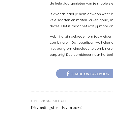
de hele dag genieten van je mooie si
’s Avonds haal je hem gewoon weer los,
vele soorten en maten. Zilver, goud, m
diktes. Het is maar net wat jij mooi vi
Heb jij al zin gekregen om jouw eigen 
combineren! Dat begrijpen we helema
niet bang om eindeloos te combineren
earparty! Dus combineer naar hartenlu
SHARE ON FACEBOOK
PREVIOUS ARTICLE
Dé voedingstrends van 2021!